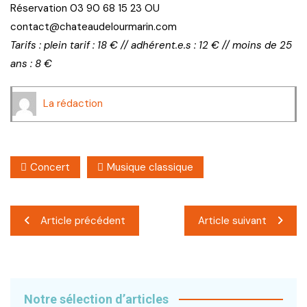
Réservation 03 90 68 15 23 OU
contact@chateaudelourmarin.com
Tarifs : plein tarif : 18 € // adhérent.e.s : 12 € // moins de 25
ans : 8 €
La rédaction
Concert
Musique classique
Navigation
Article précédent
Article suivant
de
l’article
Notre sélection d’articles