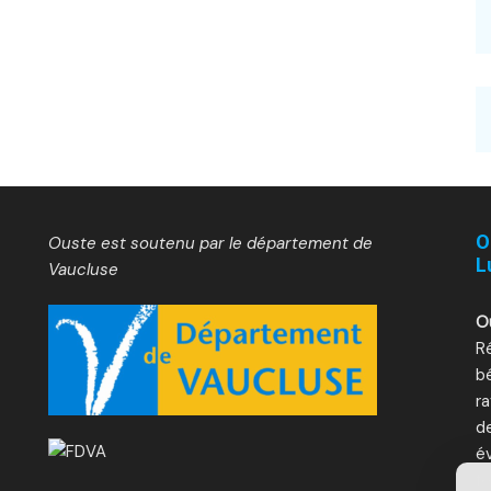
O
Ouste est soutenu par le département de
L
Vaucluse
O
Ré
bé
ra
d
é
fe