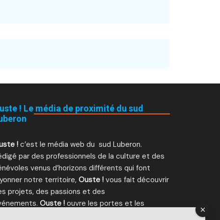
uste ! Le média de proximité du sud
uberon
uste !
c’est le média web du sud Luberon.
digé par des professionnels de la culture et des
névoles venus d’horizons différents qui font
yonner notre territoire,
Ouste !
vous fait découvrir
es projets, des passions et des
vénements.
Ouste !
ouvre les portes et les
nêtres en grand !