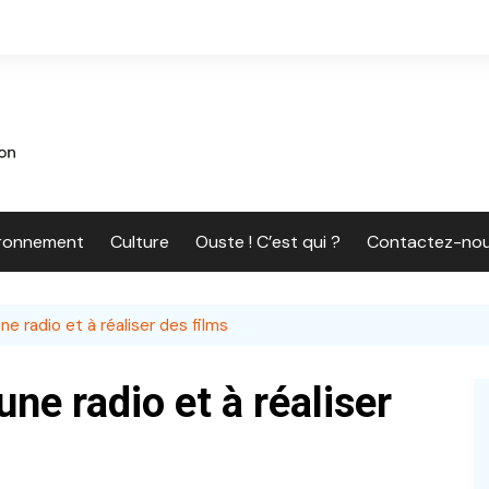
ironnement
Culture
Ouste ! C’est qui ?
Contactez-no
e radio et à réaliser des films
ne radio et à réaliser