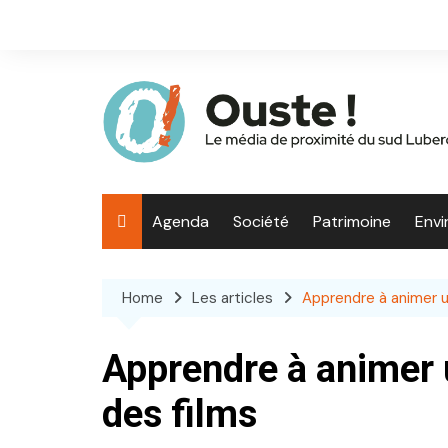
Skip
to
content
Agenda
Société
Patrimoine
Env
Home
Les articles
Apprendre à animer un
Apprendre à animer u
des films